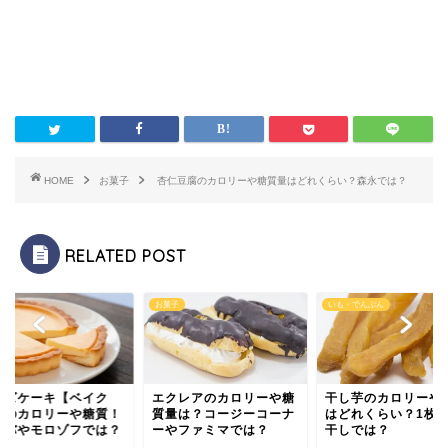
HOME
お菓子
杏仁豆腐のカロリーや糖質量はどれくらい？森永では？
RELATED POST
子
お菓子
いも・でんぷん
ーズケーキ【ベイク
エクレアのカロリーや糖
干し芋のカロリーや
】のカロリーや糖質！
質量は？コージーコーナ
はどれくらい？1枚
タバやモロゾフでは？
ーやファミマでは？
干しでは？