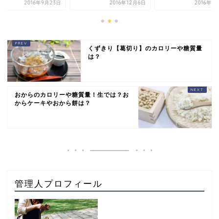
2016年9月23日
2016年12月6日
2016年9
くずきり【葛切り】のカロリーや糖質量
は？
おからのカロリーや糖質量！生では？お
からケーキやおから餅は？
管理人プロフィール