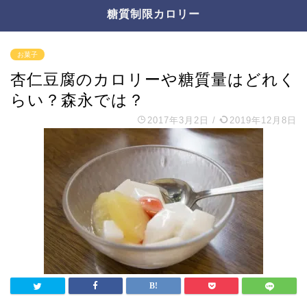
糖質制限カロリー
お菓子
杏仁豆腐のカロリーや糖質量はどれく
らい？森永では？
2017年3月2日
/
2019年12月8日