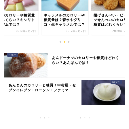
ムのカロリーや糖質量
キャラメルのカロリーや
揚げせんべい・ピー
どれくらい？キシリト
糖質量は？森永やグリ
ツせんべいのカロリ
ルガムでは？
コ・生キャラメルでは？
糖質はどれくらい？
2017年2月2日
2017年2月2日
2015年12
あんドーナツのカロリーや糖質はどれく
らい？あんぱんでは？
あんまんのカロリーと糖質！中村屋・セ
ブンイレブン・ローソン・ファミマ