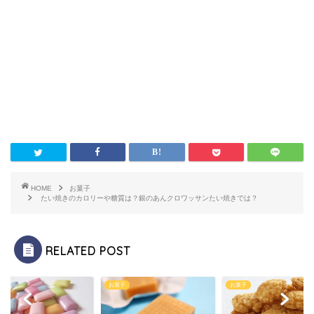
HOME
お菓子
たい焼きのカロリーや糖質は？銀のあんクロワッサンたい焼きでは？
RELATED POST
子
お菓子
お菓子