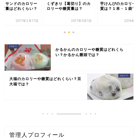
るこサンドのカロリー
くずきり【葛切り】のカ
芋けんぴのカロリー
糖質量はどれくらい？
ロリーや糖質量は？
質は？１本・１袋で
2017年2月17日
2017年3月1日
2016年
かるかんのカロリーや糖質はどれくら
い？かるかん饅頭では？
大福のカロリーや糖質はどれくらい？豆
大福では？
管理人プロフィール