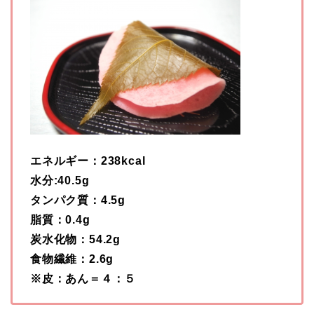
エネルギー：238kcal
水分:40.5g
タンパク質：4.5g
脂質：0.4g
炭水化物：54.2g
食物繊維：2.6g
※皮：あん＝４：５