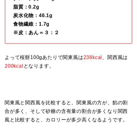
脂質：0.2g
炭水化物：46.1g
食物繊維：1.7g
※皮：あん＝３：２
よって桜餅100gあたりで関東風は
238kcal
、関西風は
200kcal
となります。
関東風と関西風を比較すると、関東風の方が、餡の割
合が多く、そして砂糖の含有量の割合が多くなり関西
風と比較すると、カロリーが多少高くなるようです。