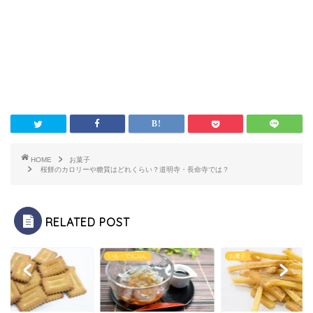
HOME
お菓子
桜餅のカロリーや糖質はどれくらい？道明寺・長命寺では？
RELATED POST
子
いも・でんぷん
お菓子