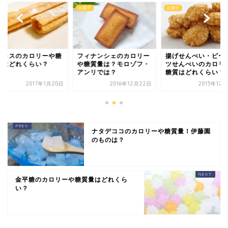
子
お菓子
お菓子
ィナンシェのカロリー
揚げせんべい・ピーナッ
チュロスのカロリー
糖質量は？モロゾフ・
ツせんべいのカロリーや
質量はどれくらい？
ンリでは？
糖質はどれくらい？
2016年12月22日
2015年12月20日
2017年1
ナタデココのカロリーや糖質量！伊藤園
のものは？
金平糖のカロリーや糖質量はどれくら
い？