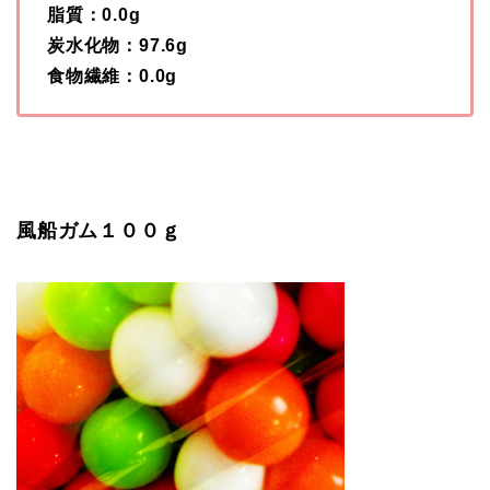
脂質：0.0g
炭水化物：97.6g
食物繊維：0.0g
風船ガム１００ｇ