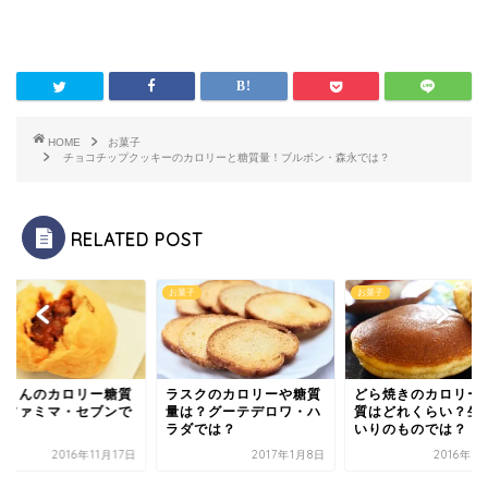
HOME
お菓子
チョコチップクッキーのカロリーと糖質量！ブルボン・森永では？
RELATED POST
子
お菓子
お菓子
ザまんのカロリー糖質
ラスクのカロリーや糖質
どら焼きのカロリー
？ファミマ・セブンで
量は？グーテデロワ・ハ
質はどれくらい？生
？
ラダでは？
いりのものでは？
2016年11月17日
2017年1月8日
2016年7