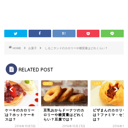
HOME
お菓子
しるこサンドのカロリーや糖質量はどれくらい？
RELATED POST
子
お菓子
お菓子
乳おからドーナツのカ
ピザまんのカロリー糖質
ホットケーキのカロ
リーや糖質量はどれく
は？ファミマ・セブンで
や糖質は？ホットケ
い？豆腐では？
は？
ミックスは？
2016年10月23日
2016年11月17日
2016年1