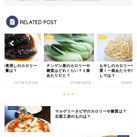
RELATED POST
ず
野菜
野菜
すの煮浸しのカロリー
チンゲン菜のカロリーや
もやしのカロリーや
糖質量は？
糖質はどれくらい？１株
質！一袋あたりや豆
あたりだと？
しでは？
2017年10月16日
2016年5月9日
2016年5
マルゲリータピザのカロリーや糖質は？
石窯工房のものは？