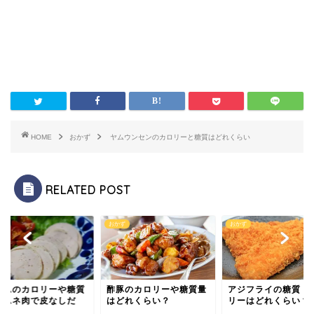
HOME
おかず
ヤムウンセンのカロリーと糖質はどれくらい
RELATED POST
ず
おかず
おかず
ハムのカロリーや糖質
酢豚のカロリーや糖質量
アジフライの糖質・
？ムネ肉で皮なしだ
はどれくらい？
リーはどれくらい？
？