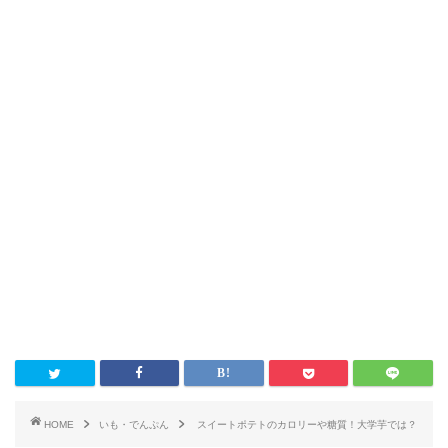
HOME
いも・でんぷん
スイートポテトのカロリーや糖質！大学芋では？