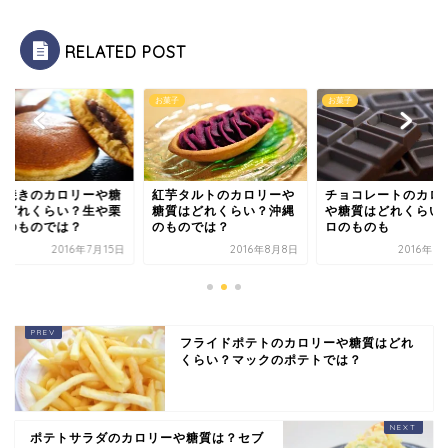
RELATED POST
子
お菓子
お菓子
ら焼きのカロリーや糖
紅芋タルトのカロリーや
チョコレートのカロ
はどれくらい？生や栗
糖質はどれくらい？沖縄
や糖質はどれくらい
りのものでは？
のものでは？
ロのものも
2016年7月15日
2016年8月8日
2016年7
フライドポテトのカロリーや糖質はどれ
くらい？マックのポテトでは？
ポテトサラダのカロリーや糖質は？セブ