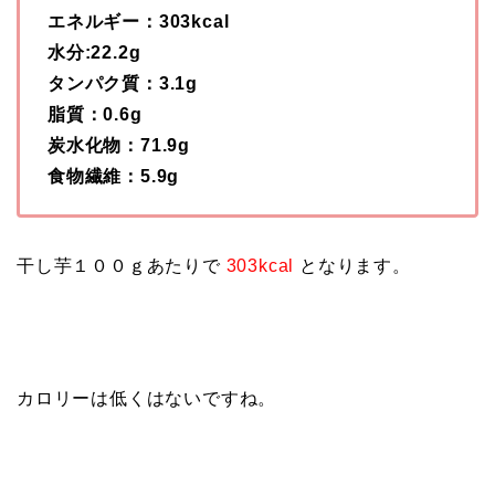
エネルギー：303kcal
水分:22.2g
タンパク質：3.1g
脂質：0.6g
炭水化物：71.9g
食物繊維：5.9g
干し芋１００ｇあたりで
303kcal
となります。
カロリーは低くはないですね。