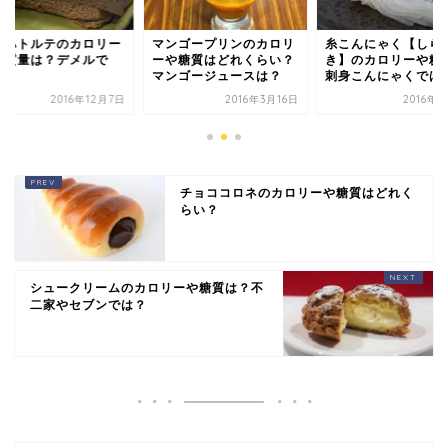
ッハトルテのカロリー
マンゴープリンのカロリ
糸こんにゃく【しら
糖質量は？デメルで
ーや糖質はどれくらい？
き】のカロリーや糖
？
マンゴージュースは？
刺身こんにゃくでは
2016年12月7日
2016年3月16日
2016年
チョココロネのカロリーや糖質はどれく
らい？
シュークリームのカロリーや糖質は？不
二家やセブンでは？