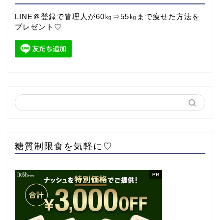
LINE＠登録で管理人が60㎏⇒55㎏まで痩せた方法を
プレゼント♡
糖質制限食を気軽に♡