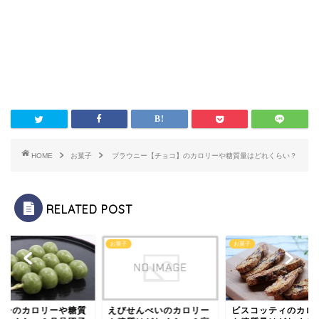
HOME
お菓子
ブラウニー【チョコ】のカロリーや糖質量はどれくらい？
RELATED POST
子
お菓子
お菓子
団子のカロリーや糖質
えびせんべいのカロリー
ビスコッティのカロ