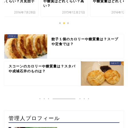
どれくらい？月見団子
や糖質はどれくらい？高
や糖質量はどれくら
は？
い？
2016年7月28日
2015年12月21日
2016年12
餃子１個のカロリーや糖質量は？スープ
や定食では？
スコーンのカロリーや糖質量は？スタバ
や成城石井のものは？
管理人プロフィール