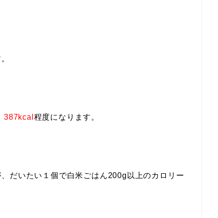
す。
、
387kcal
程度になります。
、だいたい１個で白米ごはん200g以上のカロリー