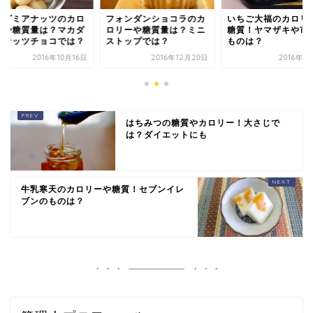
カダミアナッツのカロ
フォンダンショコラのカ
いちご大福のカロリ
ーや糖質量は？マカダ
ロリーや糖質量は？ミニ
糖質！ヤマザキや市
アナッツチョコでは？
ストップでは？
ものは？
2016年10月16日
2016年12月20日
2016年1
はちみつの糖質やカロリー！大さじで
は？ダイエットにも
牛乳寒天のカロリーや糖質！セブンイレ
ブンのものは？