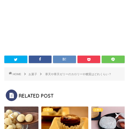
HOME
お菓子
寒天や寒天ゼリーのカロリーや糖質はどれくらい？
RELATED POST
子
お菓子
お菓子