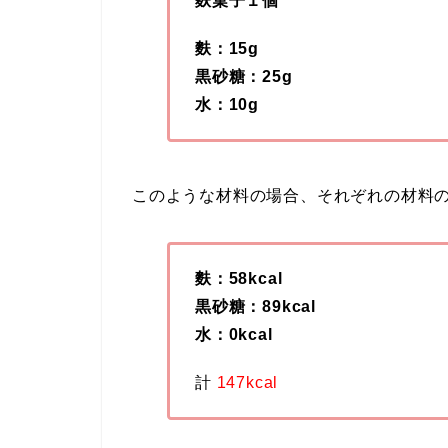
麩菓子１個
麩：15g
黒砂糖：25g
水：10g
このような材料の場合、それぞれの材料
麩：58kcal
黒砂糖：89kcal
水：0kcal
計
147kcal