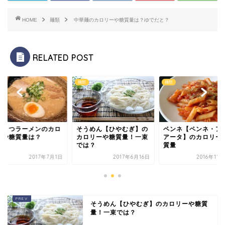
HOME
麺類
中華麺のカロリーや糖質量は？ゆでだと？
RELATED POST
麺類
麺類
んこつラーメンのカロ
そうめん【ひやむぎ】の
ペンネ【ペンネ・ア
ーや糖質量は？
カロリーや糖質量！一束
アータ】のカロリー
では？
質量
2017年7月1日
2017年6月16日
2016年11
そうめん【ひやむぎ】のカロリーや糖質
量！一束では？