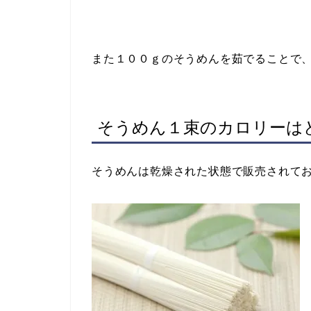
また１００ｇのそうめんを茹でることで、
そうめん１束のカロリーは
そうめんは乾燥された状態で販売されて