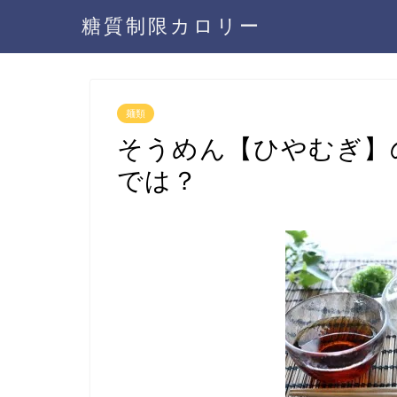
糖質制限カロリー
麺類
そうめん【ひやむぎ】
では？