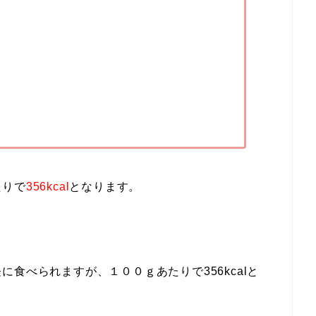
たりで
356kcal
となります。
食べられますが、１００ｇあたりで356kcalと