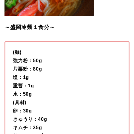
～盛岡冷麺１食分～
(麺)
強力粉：50g
片栗粉：80g
塩：1g
重曹：1g
水：50g
(具材)
卵：30g
きゅうり：40g
キムチ：35g