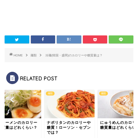
HOME
麺類
冷麺(韓国・盛岡)のカロリーや糖質量は？
RELATED POST
麺類
麺類
噌ラーメンのカロリー
ナポリタンのカロリーや
にゅうめんのカロリ
糖質量はどれくらい？
糖質！ローソン・セブン
糖質量はどれくらい
では？