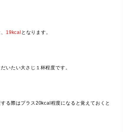
は、
19kcal
となります。
はだいたい大さじ１杯程度です。
る際はプラス20kcal程度になると覚えておくと