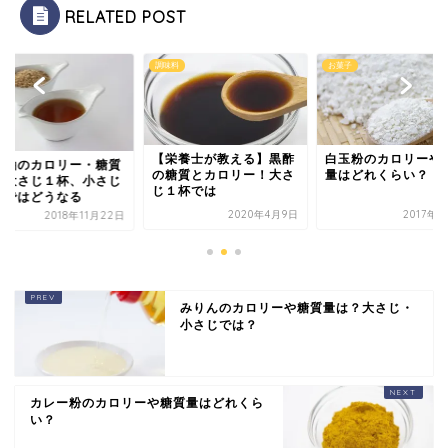
RELATED POST
味料
お菓子
調味料
栄養士が教える】黒酢
白玉粉のカロリーや糖質
ごま油のカロリー
糖質とカロリー！大さ
量はどれくらい？
は？大さじ１杯、
１杯では
１杯ではどうなる
2020年4月9日
2017年8月3日
2018年1
みりんのカロリーや糖質量は？大さじ・
小さじでは？
カレー粉のカロリーや糖質量はどれくら
い？