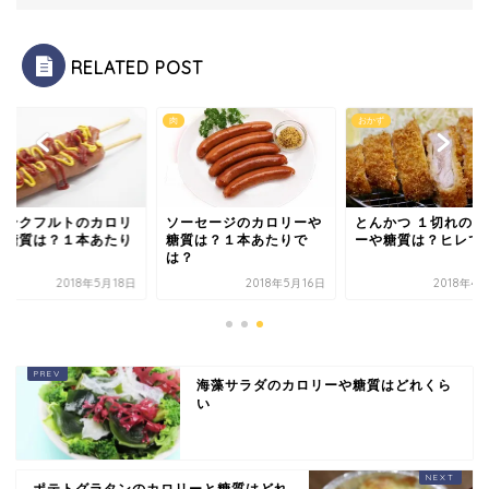
RELATED POST
み
肉
おかず
ランクフルトのカロリ
ソーセージのカロリーや
とんかつ １切れのカ
や糖質は？１本あたり
糖質は？１本あたりで
ーや糖質は？ヒレで
は？
は？
2018年5月18日
2018年5月16日
2018年4
海藻サラダのカロリーや糖質はどれくら
い
ポテトグラタンのカロリーと糖質はどれ