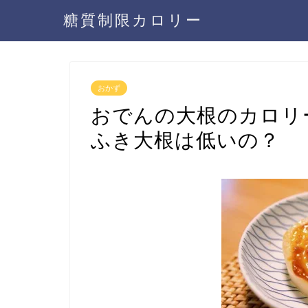
糖質制限カロリー
おかず
おでんの大根のカロリ
ふき大根は低いの？