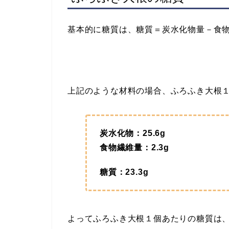
基本的に糖質は、糖質＝炭水化物量－食
上記のような材料の場合、ふろふき大根
炭水化物：25.6g
食物繊維量：2.3g
糖質：23.3g
よってふろふき大根１個あたりの糖質は