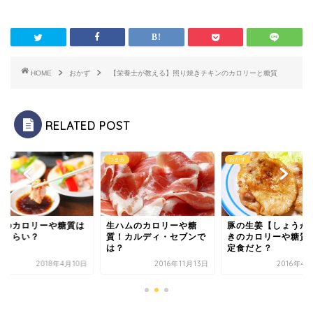
HOME
おかず
【栄養士が教える】照り焼きチキンのカロリーと糖質
RELATED POST
み
おかず
肉
ハムのカロリーや糖
豚の生姜【しょうが】焼
ミノのカロリーや糖
！カルディ・セブンで
きのカロリーや糖質量！
どれくらい？
？
定食だと？
2016年11月13日
2016年4月24日
2018年4