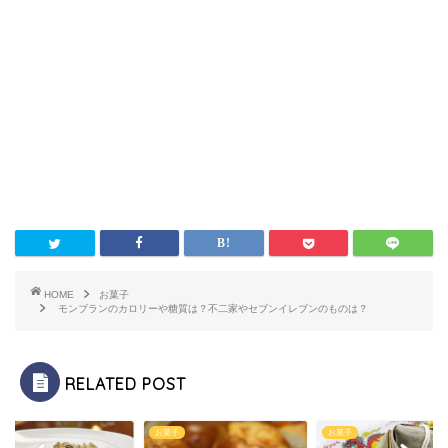
HOME
お菓子
モンブランのカロリーや糖質は？不二家やセブンイレブンのものは？
RELATED POST
子
お菓子
お菓子