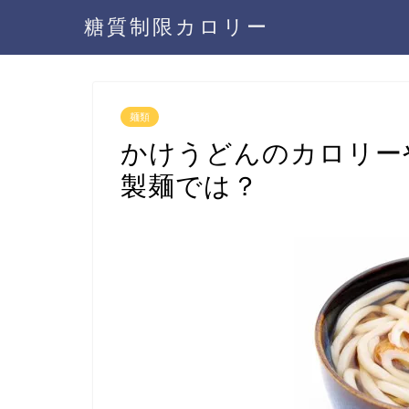
糖質制限カロリー
麺類
かけうどんのカロリー
製麺では？