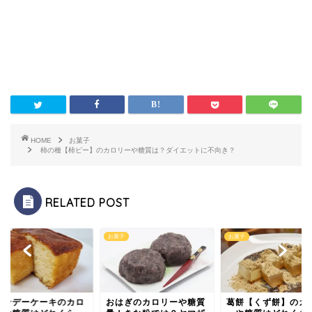
HOME
お菓子
柿の種【柿ピー】のカロリーや糖質は？ダイエットに不向き？
RELATED POST
子
お菓子
お菓子
ランデーケーキのカロ
おはぎのカロリーや糖質
葛餅【くず餅】のカ