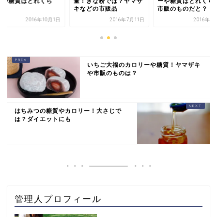
ーや糖質はどれくら
量！きな粉では？ヤマザ
ーや糖質はどれくら
？
キなどの市販品
市販のものだと？
2016年10月1日
2016年7月11日
2016年1
いちご大福のカロリーや糖質！ヤマザキ
や市販のものは？
はちみつの糖質やカロリー！大さじで
は？ダイエットにも
管理人プロフィール