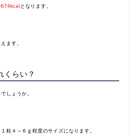
で
674kcal
となります。
いえます。
れくらい？
いでしょうか。
、１粒４～６ｇ程度のサイズになります。