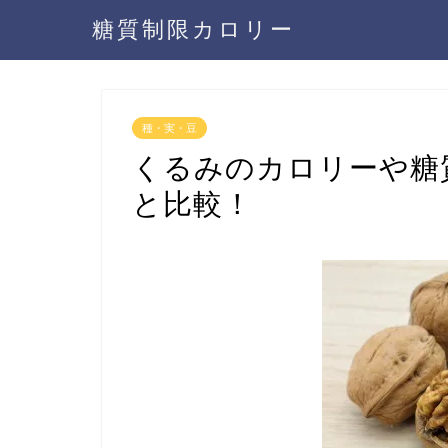
糖質制限カロリー
種・実・豆
くるみのカロリーや糖
と比較！