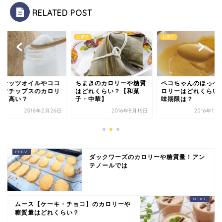
RELATED POST
子
お菓子
お菓子
コナッツオイルやココ
ちまきのカロリーや糖質
ペコちゃんのほっぺ
ッツチップスのカロリ
はどれくらい？【和菓
ロリーはどれくらい
は？高い？
子・中華】
味期限は？
2016年2月26日
2016年8月16日
2016年12
ダックワーズのカロリーや糖質量！アン
テノールでは
ムース【ケーキ・チョコ】のカロリーや
糖質量はどれくらい？