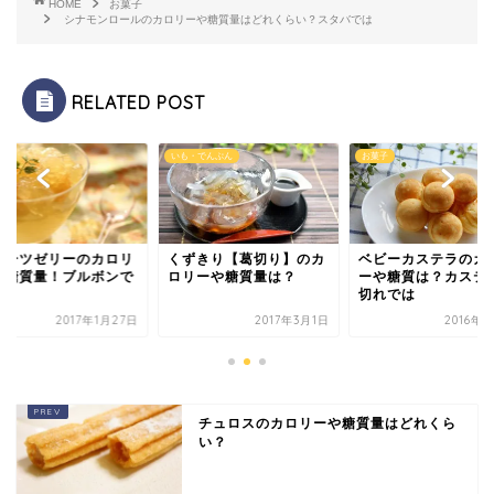
HOME
お菓子
シナモンロールのカロリーや糖質量はどれくらい？スタバでは
RELATED POST
子
いも・でんぷん
お菓子
ルーツゼリーのカロリ
くずきり【葛切り】のカ
ベビーカステラのカ
や糖質量！ブルボンで
ロリーや糖質量は？
ーや糖質は？カステ
？
切れでは
2017年1月27日
2017年3月1日
2016年
チュロスのカロリーや糖質量はどれくら
い？