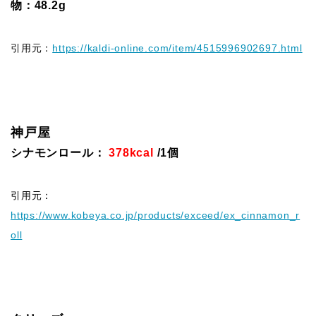
物：48.2g
引用元：
https://kaldi-online.com/item/4515996902697.html
神戸屋
シナモンロール：
378kcal
/1個
引用元：
https://www.kobeya.co.jp/products/exceed/ex_cinnamon_r
oll