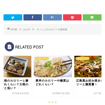
HOME
おかず
キッシュのカロリーや糖質量
RELATED POST
ず
ごはん・パン
ごはん・パン
り大根のカロリーと糖
豚丼のカロリーや糖質は
広島風お好み焼きの
はどれくらい？大根の
どれくらい？
リーと糖質量！
物だと低い？
2016年4月30日
2018年4月28日
2017年5