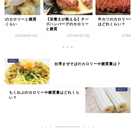
栄養士が教える】チー
牛カツのカロリーや糖質
とり天のカロリーと
ハンバーグのカロリー
はどれくらい？
はどれくらい
糖質
2020年5月23日
2018年5月4日
2020年8
台湾まぜそばのカロリーや糖質量は？
ちくわぶのカロリーや糖質量はどれくら
い？