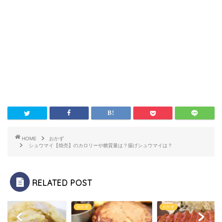
HOME
おかず
シュウマイ【焼売】のカロリーや糖質量は？揚げシュウマイは？
RELATED POST
かず
おかず
おかず