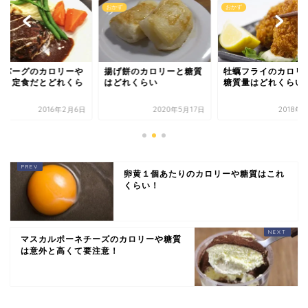
ず
おかず
おかず
ンバーグのカロリーや
揚げ餅のカロリーと糖質
牡蠣フライのカロリ
質！定食だとどれくら
はどれくらい
糖質量はどれくらい
？
2016年2月6日
2020年5月17日
2018年
卵黄１個あたりのカロリーや糖質はこれ
くらい！
マスカルポーネチーズのカロリーや糖質
は意外と高くて要注意！