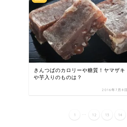
きんつばのカロリーや糖質！ヤマザキ
や芋入りのものは？
2016年7月8
...
1
12
13
14