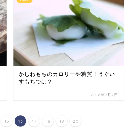
かしわもちのカロリーや糖質！うぐい
すもちでは？
日
2016年7月7日
15
16
17
18
19
20