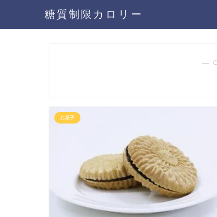
糖質制限カロリー
― 
お菓子