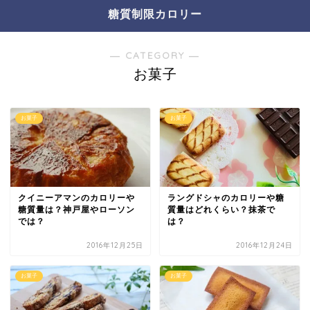
糖質制限カロリー
― CATEGORY ―
お菓子
お菓子
お菓子
クイニーアマンのカロリーや
ラングドシャのカロリーや糖
糖質量は？神戸屋やローソン
質量はどれくらい？抹茶で
では？
は？
2016年12月25日
2016年12月24日
お菓子
お菓子