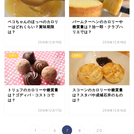
ペコちゃんのほっぺのカロリ
バームクーヘンのカロリーや
ーはどれくらい？賞味期限
糖質量は？治一郎・クラブハ
は？
リエでは？
2016年12月19日
2016年12月18日
お菓子
お菓子
トリュフのカロリーや糖質量
スコーンのカロリーや糖質量
は？ゴディバ・コストコで
は？スタバや成城石井のもの
は？
は？
2016年12月17日
2016年12月16日
...
...
1
6
7
8
20