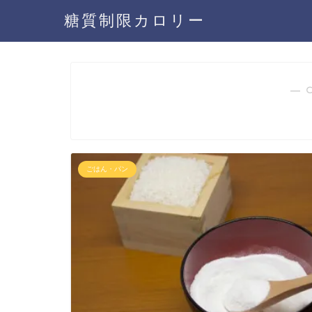
糖質制限カロリー
― 
ごはん・パン