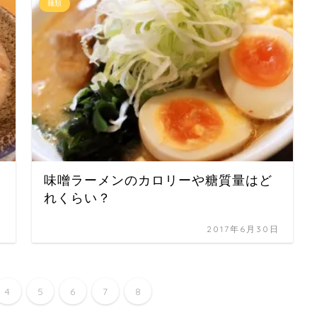
麺類
味噌ラーメンのカロリーや糖質量はど
れくらい？
日
2017年6月30日
4
5
6
7
8