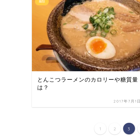
麺類
とんこつラーメンのカロリーや糖質量
は？
2017年7月1
1
2
3